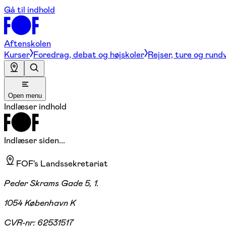
Gå til indhold
Aftenskolen
Kurser
Foredrag, debat og højskoler
Rejser, ture og rund
Open menu
Indlæser indhold
Indlæser siden...
FOF's Landssekretariat
Peder Skrams Gade 5, 1.
1054 København K
CVR-nr:
62531517