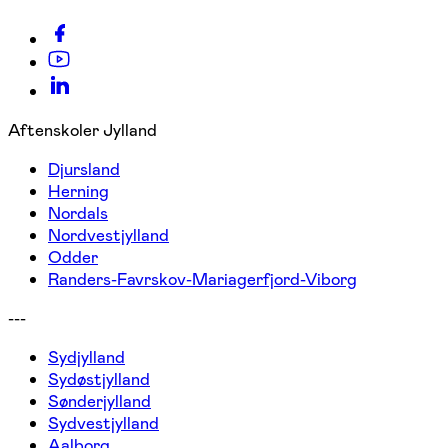
Aftenskoler Jylland
Djursland
Herning
Nordals
Nordvestjylland
Odder
Randers-Favrskov-Mariagerfjord-Viborg
---
Sydjylland
Sydøstjylland
Sønderjylland
Sydvestjylland
Aalborg