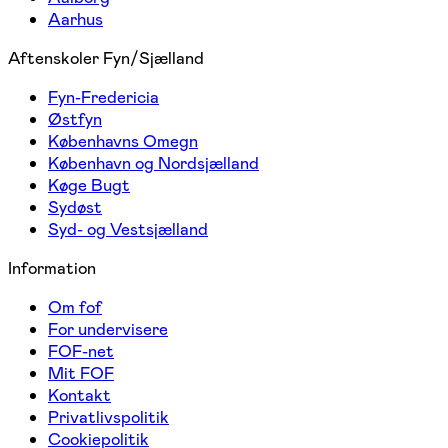
Aarhus
Aftenskoler Fyn/Sjælland
Fyn-Fredericia
Østfyn
Københavns Omegn
København og Nordsjælland
Køge Bugt
Sydøst
Syd- og Vestsjælland
Information
Om fof
For undervisere
FOF-net
Mit FOF
Kontakt
Privatlivspolitik
Cookiepolitik