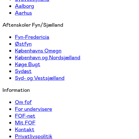
Aalborg
Aarhus
Aftenskoler Fyn/Sjælland
Fyn-Fredericia
Østfyn
Københavns Omegn
København og Nordsjælland
Køge Bugt
Sydøst
Syd- og Vestsjælland
Information
Om fof
For undervisere
FOF-net
Mit FOF
Kontakt
Privatlivspolitik