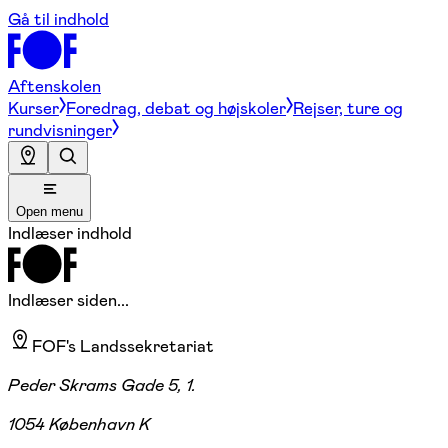
Gå til indhold
Aftenskolen
Kurser
Foredrag, debat og højskoler
Rejser, ture og
rundvisninger
Open menu
Indlæser indhold
Indlæser siden...
FOF's Landssekretariat
Peder Skrams Gade 5, 1.
1054 København K