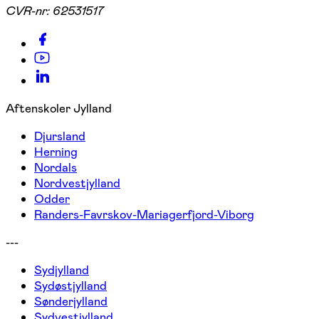
CVR-nr:
62531517
Aftenskoler Jylland
Djursland
Herning
Nordals
Nordvestjylland
Odder
Randers-Favrskov-Mariagerfjord-Viborg
---
Sydjylland
Sydøstjylland
Sønderjylland
Sydvestjylland