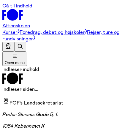
Gå til indhold
Aftenskolen
Kurser
Foredrag, debat og højskoler
Rejser, ture og
rundvisninger
Open menu
Indlæser indhold
Indlæser siden...
FOF's Landssekretariat
Peder Skrams Gade 5, 1.
1054 København K