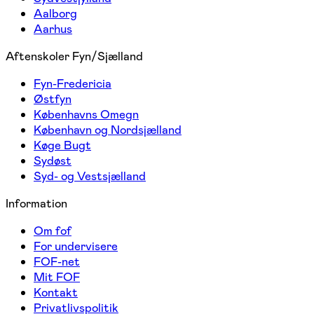
Aalborg
Aarhus
Aftenskoler Fyn/Sjælland
Fyn-Fredericia
Østfyn
Københavns Omegn
København og Nordsjælland
Køge Bugt
Sydøst
Syd- og Vestsjælland
Information
Om fof
For undervisere
FOF-net
Mit FOF
Kontakt
Privatlivspolitik