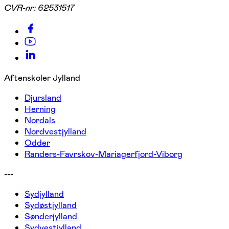
CVR-nr:
62531517
Aftenskoler Jylland
Djursland
Herning
Nordals
Nordvestjylland
Odder
Randers-Favrskov-Mariagerfjord-Viborg
---
Sydjylland
Sydøstjylland
Sønderjylland
Sydvestjylland