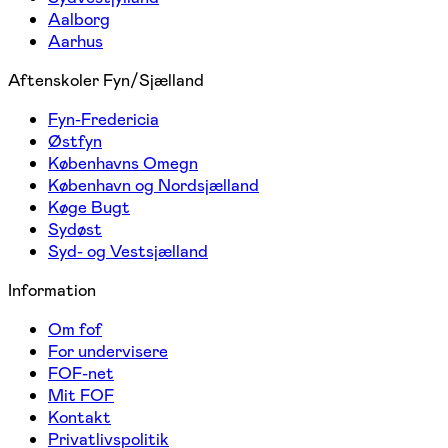
Aalborg
Aarhus
Aftenskoler Fyn/Sjælland
Fyn-Fredericia
Østfyn
Københavns Omegn
København og Nordsjælland
Køge Bugt
Sydøst
Syd- og Vestsjælland
Information
Om fof
For undervisere
FOF-net
Mit FOF
Kontakt
Privatlivspolitik