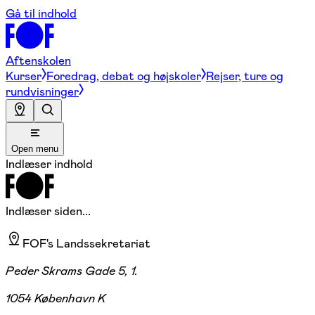
Gå til indhold
Aftenskolen
Kurser
Foredrag, debat og højskoler
Rejser, ture og
rundvisninger
Open menu
Indlæser indhold
Indlæser siden...
FOF's Landssekretariat
Peder Skrams Gade 5, 1.
1054 København K