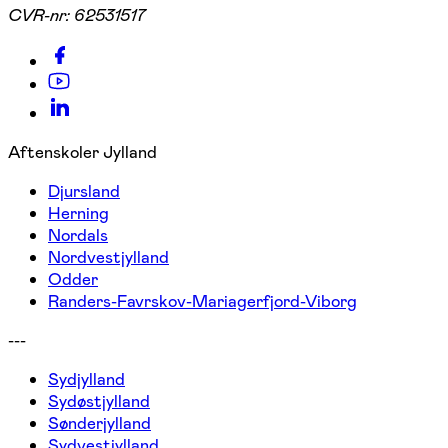
CVR-nr:
62531517
Aftenskoler Jylland
Djursland
Herning
Nordals
Nordvestjylland
Odder
Randers-Favrskov-Mariagerfjord-Viborg
---
Sydjylland
Sydøstjylland
Sønderjylland
Sydvestjylland