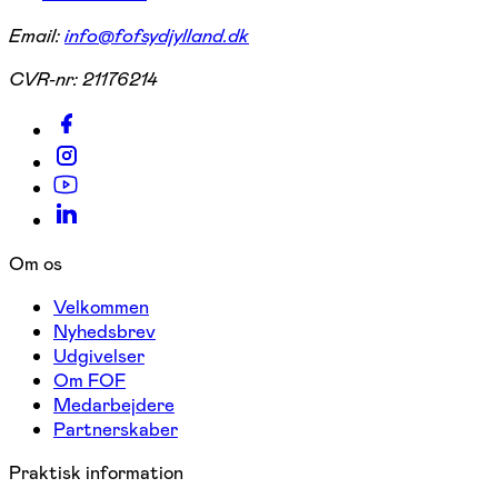
Email:
info@fofsydjylland.dk
CVR-nr:
21176214
Om os
Velkommen
Nyhedsbrev
Udgivelser
Om FOF
Medarbejdere
Partnerskaber
Praktisk information