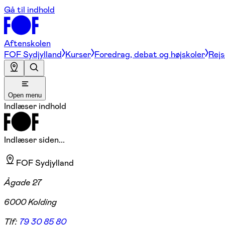
Gå til indhold
Aftenskolen
FOF Sydjylland
Kurser
Foredrag, debat og højskoler
Rejs
Open menu
Indlæser indhold
Indlæser siden...
FOF Sydjylland
Ågade 27
6000 Kolding
Tlf:
79 30 85 80