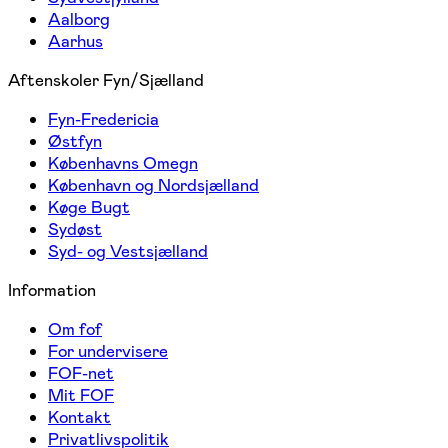
Aalborg
Aarhus
Aftenskoler Fyn/Sjælland
Fyn-Fredericia
Østfyn
Københavns Omegn
København og Nordsjælland
Køge Bugt
Sydøst
Syd- og Vestsjælland
Information
Om fof
For undervisere
FOF-net
Mit FOF
Kontakt
Privatlivspolitik