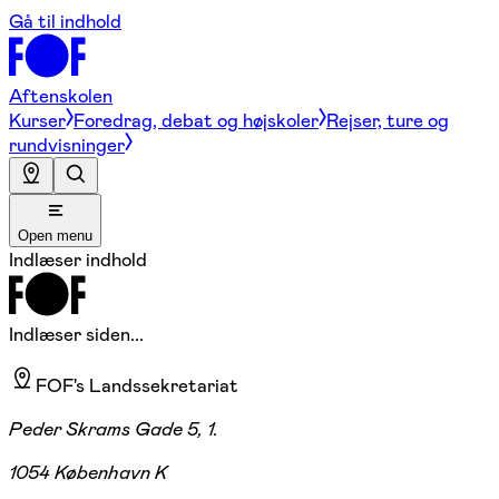
Gå til indhold
Aftenskolen
Kurser
Foredrag, debat og højskoler
Rejser, ture og
rundvisninger
Open menu
Indlæser indhold
Indlæser siden...
FOF's Landssekretariat
Peder Skrams Gade 5, 1.
1054 København K