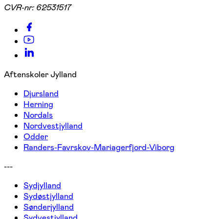
CVR-nr:
62531517
Aftenskoler Jylland
Djursland
Herning
Nordals
Nordvestjylland
Odder
Randers-Favrskov-Mariagerfjord-Viborg
---
Sydjylland
Sydøstjylland
Sønderjylland
Sydvestjylland