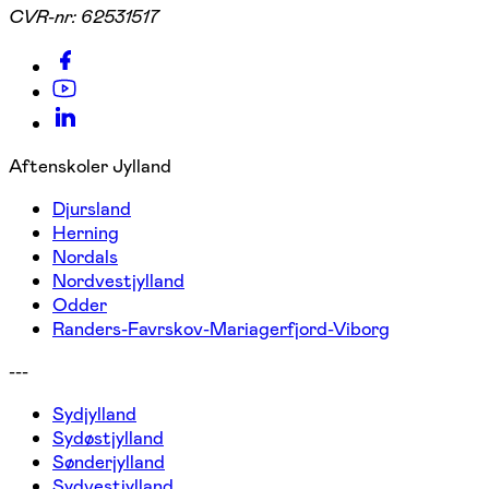
CVR-nr:
62531517
Aftenskoler Jylland
Djursland
Herning
Nordals
Nordvestjylland
Odder
Randers-Favrskov-Mariagerfjord-Viborg
---
Sydjylland
Sydøstjylland
Sønderjylland
Sydvestjylland