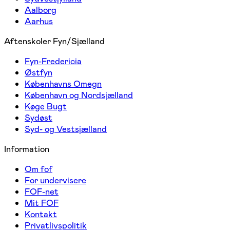
Aalborg
Aarhus
Aftenskoler Fyn/Sjælland
Fyn-Fredericia
Østfyn
Københavns Omegn
København og Nordsjælland
Køge Bugt
Sydøst
Syd- og Vestsjælland
Information
Om fof
For undervisere
FOF-net
Mit FOF
Kontakt
Privatlivspolitik