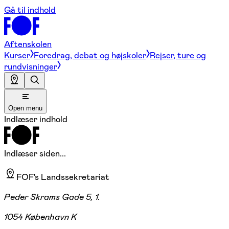
Gå til indhold
Aftenskolen
Kurser
Foredrag, debat og højskoler
Rejser, ture og
rundvisninger
Open menu
Indlæser indhold
Indlæser siden...
FOF's Landssekretariat
Peder Skrams Gade 5, 1.
1054 København K