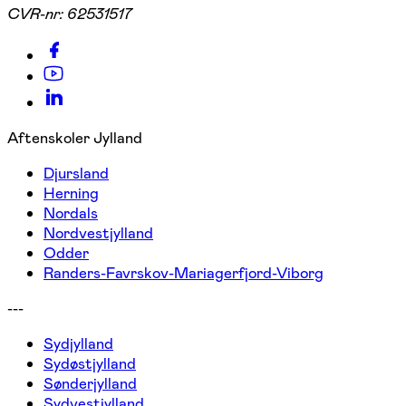
CVR-nr:
62531517
Aftenskoler Jylland
Djursland
Herning
Nordals
Nordvestjylland
Odder
Randers-Favrskov-Mariagerfjord-Viborg
---
Sydjylland
Sydøstjylland
Sønderjylland
Sydvestjylland