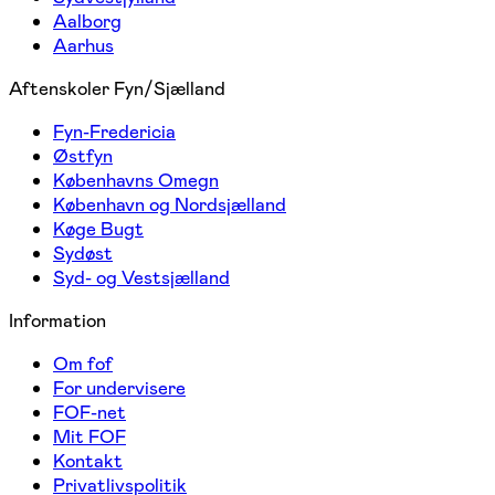
Aalborg
Aarhus
Aftenskoler Fyn/Sjælland
Fyn-Fredericia
Østfyn
Københavns Omegn
København og Nordsjælland
Køge Bugt
Sydøst
Syd- og Vestsjælland
Information
Om fof
For undervisere
FOF-net
Mit FOF
Kontakt
Privatlivspolitik