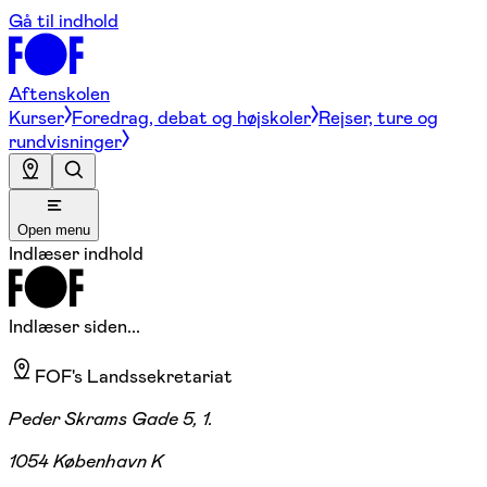
Gå til indhold
Aftenskolen
Kurser
Foredrag, debat og højskoler
Rejser, ture og
rundvisninger
Open menu
Indlæser indhold
Indlæser siden...
FOF's Landssekretariat
Peder Skrams Gade 5, 1.
1054 København K