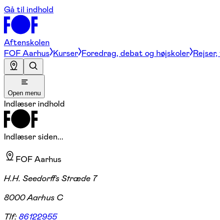
Gå til indhold
Aftenskolen
FOF Aarhus
Kurser
Foredrag, debat og højskoler
Rejser,
Open menu
Indlæser indhold
Indlæser siden...
FOF Aarhus
H.H. Seedorffs Stræde 7
8000 Aarhus C
Tlf:
86122955