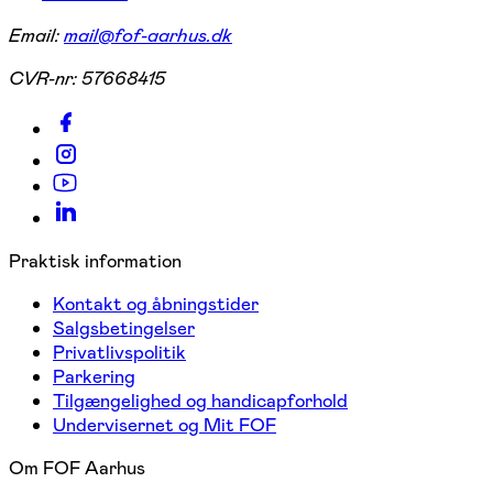
Email:
mail@fof-aarhus.dk
CVR-nr:
57668415
Praktisk information
Kontakt og åbningstider
Salgsbetingelser
Privatlivspolitik
Parkering
Tilgængelighed og handicapforhold
Undervisernet og Mit FOF
Om FOF Aarhus