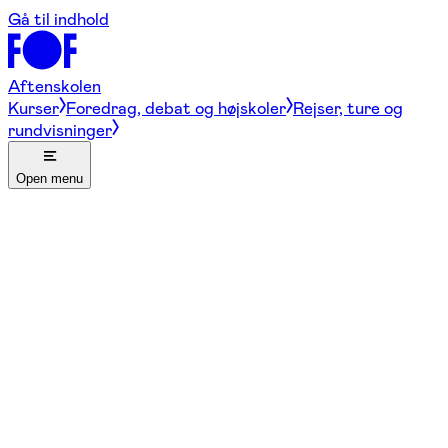
Gå til indhold
Aftenskolen
Kurser
Foredrag, debat og højskoler
Rejser, ture og
rundvisninger
Open menu