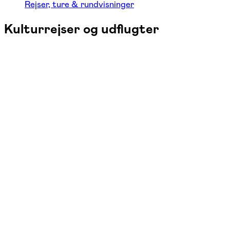
Rejser, ture & rundvisninger
Kulturrejser og udflugter
30-31/1
2027