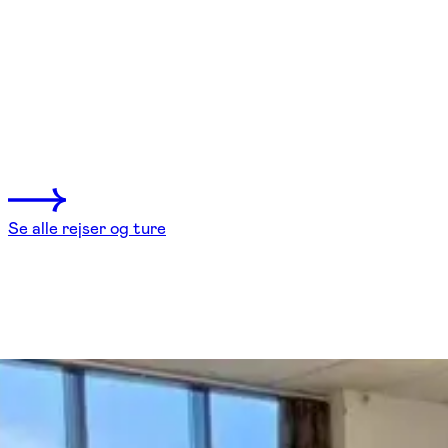
FOF Sydjylland
Se hold
Syning med japansk inspiration
Hejls
3 hold
Se alle rejser og ture