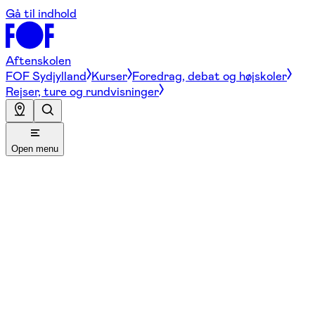
Gå til indhold
Aftenskolen
FOF Sydjylland
Kurser
Foredrag, debat og højskoler
Rejser, ture og rundvisninger
Open menu
Gør din hverdag lidt sjovere med