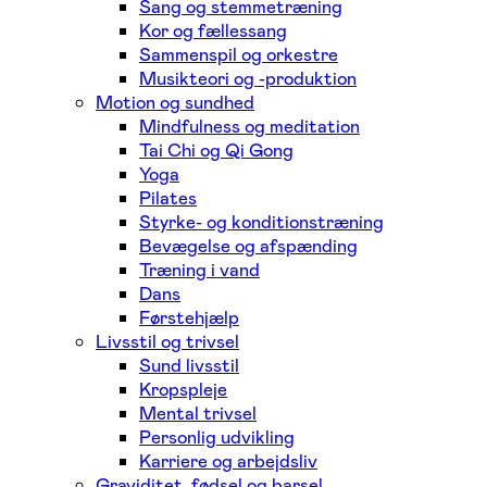
Sang og stemmetræning
Kor og fællessang
Sammenspil og orkestre
Musikteori og -produktion
Motion og sundhed
Mindfulness og meditation
Tai Chi og Qi Gong
Yoga
Pilates
Styrke- og konditionstræning
Bevægelse og afspænding
Træning i vand
Dans
Førstehjælp
Livsstil og trivsel
Sund livsstil
Kropspleje
Mental trivsel
Personlig udvikling
Karriere og arbejdsliv
Graviditet, fødsel og barsel