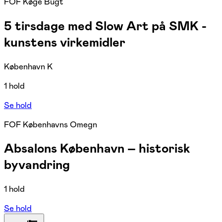
FOF Køge Bugt
5 tirsdage med Slow Art på SMK -
kunstens virkemidler
København K
1 hold
Se hold
FOF Københavns Omegn
Absalons København – historisk
byvandring
1 hold
Se hold