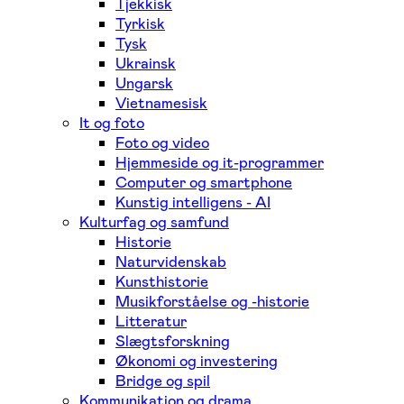
Tjekkisk
Tyrkisk
Tysk
Ukrainsk
Ungarsk
Vietnamesisk
It og foto
Foto og video
Hjemmeside og it-programmer
Computer og smartphone
Kunstig intelligens - AI
Kulturfag og samfund
Historie
Naturvidenskab
Kunsthistorie
Musikforståelse og -historie
Litteratur
Slægtsforskning
Økonomi og investering
Bridge og spil
Kommunikation og drama