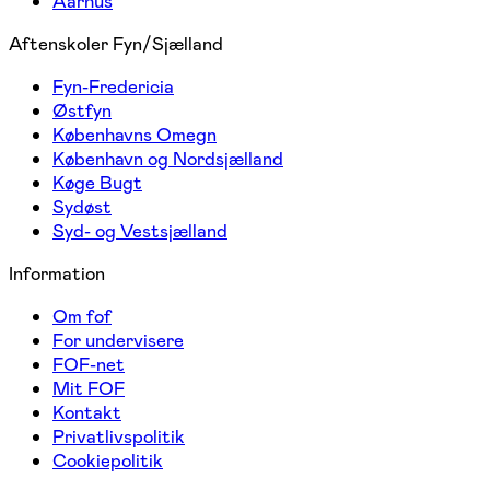
Aarhus
Aftenskoler Fyn/Sjælland
Fyn-Fredericia
Østfyn
Københavns Omegn
København og Nordsjælland
Køge Bugt
Sydøst
Syd- og Vestsjælland
Information
Om fof
For undervisere
FOF-net
Mit FOF
Kontakt
Privatlivspolitik
Cookiepolitik