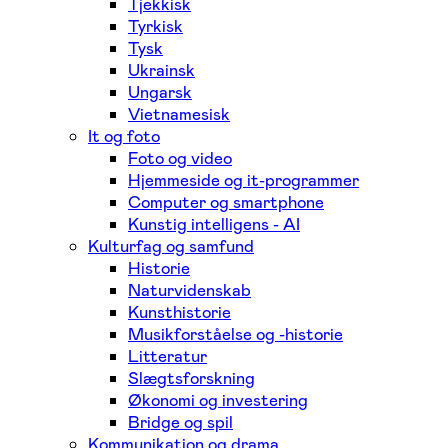
Tjekkisk
Tyrkisk
Tysk
Ukrainsk
Ungarsk
Vietnamesisk
It og foto
Foto og video
Hjemmeside og it-programmer
Computer og smartphone
Kunstig intelligens - AI
Kulturfag og samfund
Historie
Naturvidenskab
Kunsthistorie
Musikforståelse og -historie
Litteratur
Slægtsforskning
Økonomi og investering
Bridge og spil
Kommunikation og drama