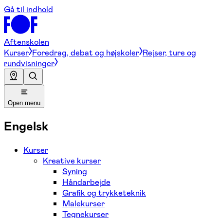
Gå til indhold
Aftenskolen
Kurser
Foredrag, debat og højskoler
Rejser, ture og
rundvisninger
Open menu
Engelsk
Kurser
Kreative kurser
Syning
Håndarbejde
Grafik og trykketeknik
Malekurser
Tegnekurser