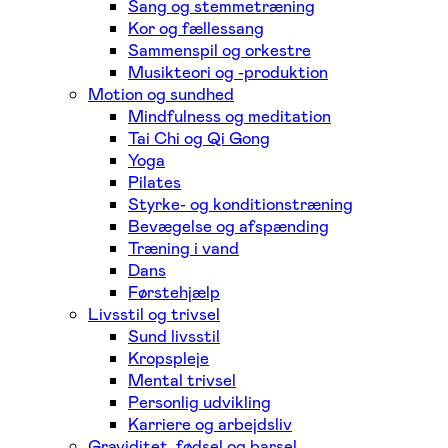
Sang og stemmetræning
Kor og fællessang
Sammenspil og orkestre
Musikteori og -produktion
Motion og sundhed
Mindfulness og meditation
Tai Chi og Qi Gong
Yoga
Pilates
Styrke- og konditionstræning
Bevægelse og afspænding
Træning i vand
Dans
Førstehjælp
Livsstil og trivsel
Sund livsstil
Kropspleje
Mental trivsel
Personlig udvikling
Karriere og arbejdsliv
Graviditet, fødsel og barsel