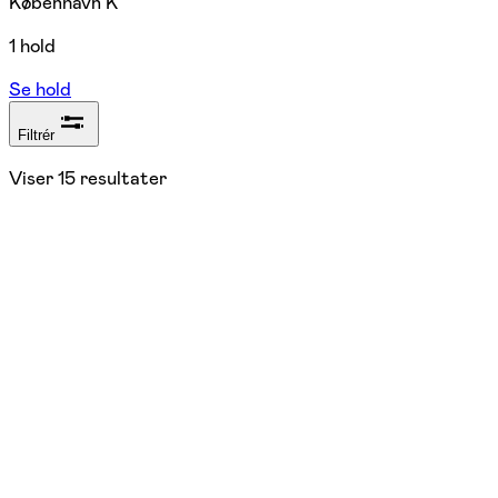
København K
1 hold
Se hold
Filtrér
Viser
15
resultater