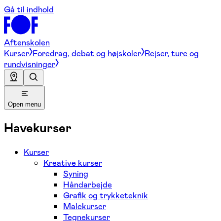
Gå til indhold
Aftenskolen
Kurser
Foredrag, debat og højskoler
Rejser, ture og
rundvisninger
Open menu
Havekurser
Kurser
Kreative kurser
Syning
Håndarbejde
Grafik og trykketeknik
Malekurser
Tegnekurser