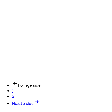
FOF København og Nordsjælland
Se hold
Planteanvendelse - design et bed
København K
1 hold
Forrige side
1
2
Næste side