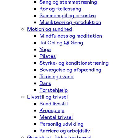
Sang og stemmetræning
Kor og fællessang
Sammenspil og orkestre
Musikteori og -produktion
Motion og sundhed
Mindfulness og meditation
Tai Chi og Qi Gong
Yoga
Pilates
Styrke- og konditionstræning
Bevægelse og afspænding
Træning i vand
Dans
Førstehjælp
Livsstil og trivsel
Sund livsstil
Kropspleje
Mental trivsel
Personlig udvikling
Karriere og arbejdsliv
Graviditet, fødsel og barsel