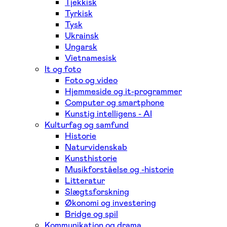
Tjekkisk
Tyrkisk
Tysk
Ukrainsk
Ungarsk
Vietnamesisk
It og foto
Foto og video
Hjemmeside og it-programmer
Computer og smartphone
Kunstig intelligens - AI
Kulturfag og samfund
Historie
Naturvidenskab
Kunsthistorie
Musikforståelse og -historie
Litteratur
Slægtsforskning
Økonomi og investering
Bridge og spil
Kommunikation og drama