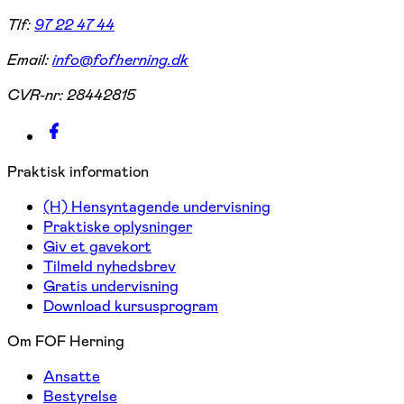
Tlf:
97 22 47 44
Email:
info@fofherning.dk
CVR-nr:
28442815
Praktisk information
(H) Hensyntagende undervisning
Praktiske oplysninger
Giv et gavekort
Tilmeld nyhedsbrev
Gratis undervisning
Download kursusprogram
Om FOF Herning
Ansatte
Bestyrelse