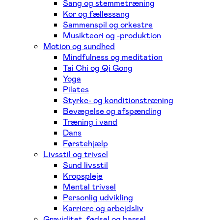
Sang og stemmetræning
Kor og fællessang
Sammenspil og orkestre
Musikteori og -produktion
Motion og sundhed
Mindfulness og meditation
Tai Chi og Qi Gong
Yoga
Pilates
Styrke- og konditionstræning
Bevægelse og afspænding
Træning i vand
Dans
Førstehjælp
Livsstil og trivsel
Sund livsstil
Kropspleje
Mental trivsel
Personlig udvikling
Karriere og arbejdsliv
Graviditet, fødsel og barsel