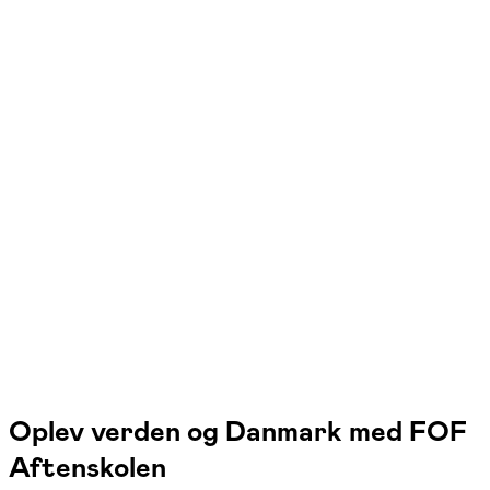
FOF Herning
Se hold
Turen går til Venø, Seniorhøjskolen
og Thyborøn
Herning
1 hold
Oplev verden og Danmark med FOF
Aftenskolen