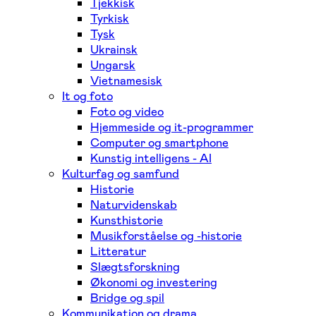
Tjekkisk
Tyrkisk
Tysk
Ukrainsk
Ungarsk
Vietnamesisk
It og foto
Foto og video
Hjemmeside og it-programmer
Computer og smartphone
Kunstig intelligens - AI
Kulturfag og samfund
Historie
Naturvidenskab
Kunsthistorie
Musikforståelse og -historie
Litteratur
Slægtsforskning
Økonomi og investering
Bridge og spil
Kommunikation og drama