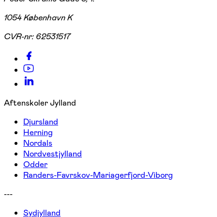
1054 København K
CVR-nr:
62531517
Aftenskoler Jylland
Djursland
Herning
Nordals
Nordvestjylland
Odder
Randers-Favrskov-Mariagerfjord-Viborg
---
Sydjylland