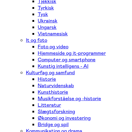
Tjekkisk
Tyrkisk
Tysk
Ukrainsk
Ungarsk
Vietnamesisk
It og foto
Foto og video
Hjemmeside og it-programmer
Computer og smartphone
Kunstig intelligens - AI
Kulturfag og samfund
Historie
Naturvidenskab
Kunsthistorie
Musikforståelse og -historie
Litteratur
Slægtsforskning
Økonomi og investering
Bridge og spil
Kommunikation og drama