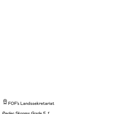
FOF Herning
Se hold
Content & SoMe for kreative sjæle
Herning
1 hold
FOF's Landssekretariat
Peder Skrams Gade 5, 1.