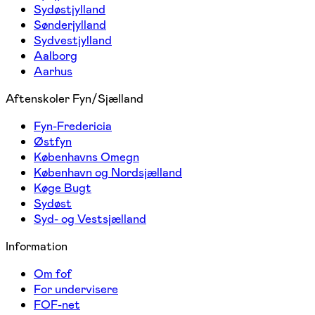
Sydøstjylland
Sønderjylland
Sydvestjylland
Aalborg
Aarhus
Aftenskoler Fyn/Sjælland
Fyn-Fredericia
Østfyn
Københavns Omegn
København og Nordsjælland
Køge Bugt
Sydøst
Syd- og Vestsjælland
Information
Om fof
For undervisere
FOF-net