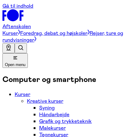
Gå til indhold
Aftenskolen
Kurser
Foredrag, debat og højskoler
Rejser, ture og
rundvisninger
Open menu
Computer og smartphone
Kurser
Kreative kurser
Syning
Håndarbejde
Grafik og trykketeknik
Malekurser
Tegnekurser