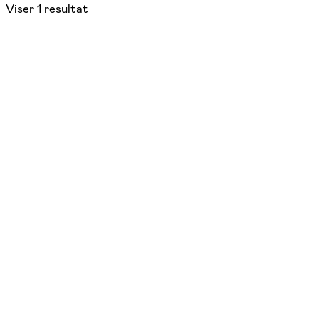
Viser
1
resultat
NYHED