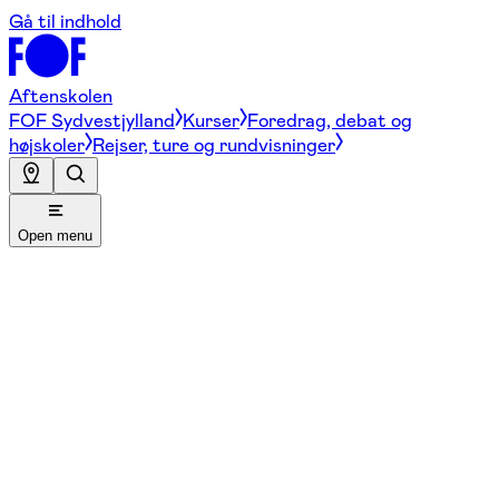
Gå til indhold
Aftenskolen
FOF Sydvestjylland
Kurser
Foredrag, debat og
højskoler
Rejser, ture og rundvisninger
Open menu
... ingen ved, hvor det ender.