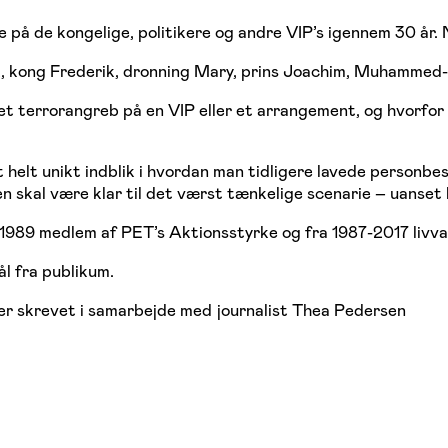
på de kongelige, politikere og andre VIP’s igennem 30 år. N
 kong Frederik, dronning Mary, prins Joachim, Muhammed-kri
d et terrorangreb på en VIP eller et arrangement, og hvor
elt unikt indblik i hvordan man tidligere lavede personbes
n skal være klar til det værst tænkelige scenarie – uanset 
84-1989 medlem af PET’s Aktionsstyrke og fra 1987-2017 livv
ål fra publikum.
r skrevet i samarbejde med journalist Thea Pedersen