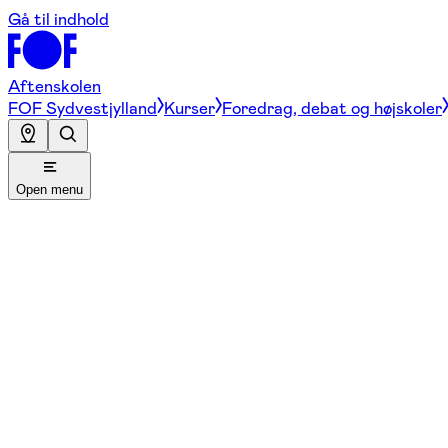
Gå til indhold
Aftenskolen
FOF Sydvestjylland
Kurser
Foredrag, debat og højskoler
Open menu