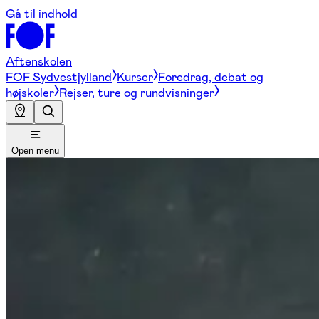
Gå til indhold
Aftenskolen
FOF Sydvestjylland
Kurser
Foredrag, debat og
højskoler
Rejser, ture og rundvisninger
Open menu