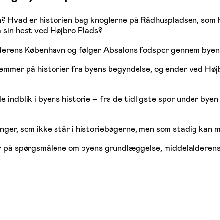
? Hvad er historien bag knoglerne på Rådhuspladsen, som h
 sin hest ved Højbro Plads?
lderens København og følger Absalons fodspor gennem byen
gemmer på historier fra byens begyndelse, og ender ved Hø
 indblik i byens historie – fra de tidligste spor under bye
inger, som ikke står i historiebøgerne, men som stadig kan 
r på spørgsmålene om byens grundlæggelse, middelalderens 