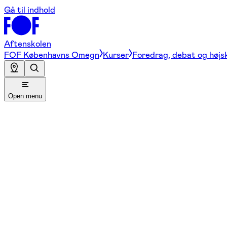
Gå til indhold
Aftenskolen
FOF Københavns Omegn
Kurser
Foredrag, debat og højs
Open menu