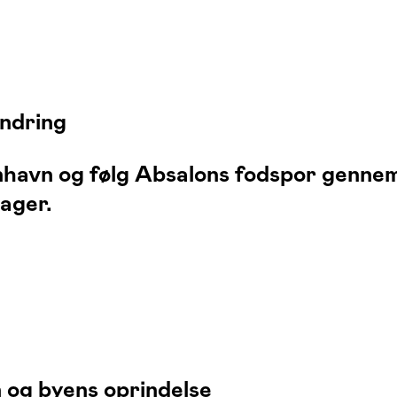
ndring
enhavn og følg Absalons fodspor genne
ager.
 og byens oprindelse