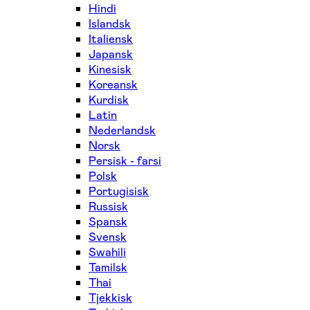
Hindi
Islandsk
Italiensk
Japansk
Kinesisk
Koreansk
Kurdisk
Latin
Nederlandsk
Norsk
Persisk - farsi
Polsk
Portugisisk
Russisk
Spansk
Svensk
Swahili
Tamilsk
Thai
Tjekkisk