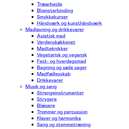
Træarbejde
Blomsterbinding
Smykkekurser
Håndværk og kunsthåndværk
Madlavning og drikkevarer
Asiatisk mad
Verdenskøkkenet
Madteknikker
Vegetarisk og vegansk
Fest- og hverdagsmad
Bagning og søde sager
Madfællesskab
Drikkevarer
Musik og sang
Strengeinstrumenter
Strygere
Blæsere
Trommer og percussion
Klaver og harmonika
Sang og stemmetræning