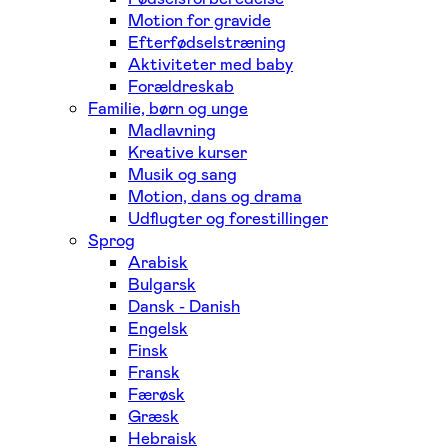
Motion for gravide
Efterfødselstræning
Aktiviteter med baby
Forældreskab
Familie, børn og unge
Madlavning
Kreative kurser
Musik og sang
Motion, dans og drama
Udflugter og forestillinger
Sprog
Arabisk
Bulgarsk
Dansk - Danish
Engelsk
Finsk
Fransk
Færøsk
Græsk
Hebraisk