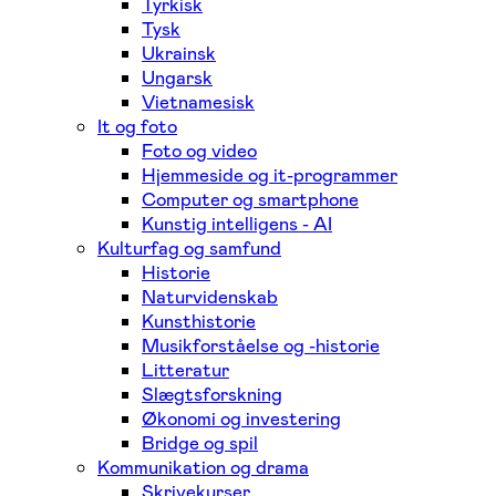
Tyrkisk
Tysk
Ukrainsk
Ungarsk
Vietnamesisk
It og foto
Foto og video
Hjemmeside og it-programmer
Computer og smartphone
Kunstig intelligens - AI
Kulturfag og samfund
Historie
Naturvidenskab
Kunsthistorie
Musikforståelse og -historie
Litteratur
Slægtsforskning
Økonomi og investering
Bridge og spil
Kommunikation og drama
Skrivekurser