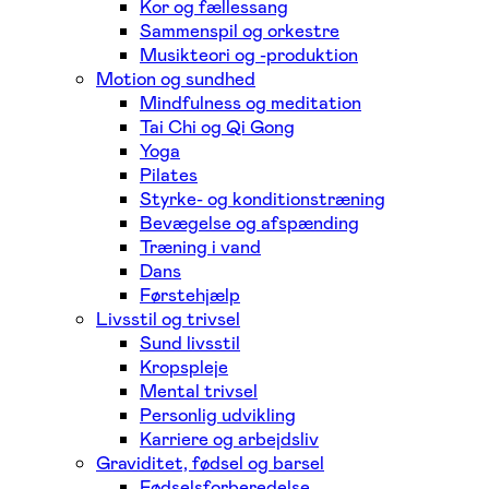
Kor og fællessang
Sammenspil og orkestre
Musikteori og -produktion
Motion og sundhed
Mindfulness og meditation
Tai Chi og Qi Gong
Yoga
Pilates
Styrke- og konditionstræning
Bevægelse og afspænding
Træning i vand
Dans
Førstehjælp
Livsstil og trivsel
Sund livsstil
Kropspleje
Mental trivsel
Personlig udvikling
Karriere og arbejdsliv
Graviditet, fødsel og barsel
Fødselsforberedelse