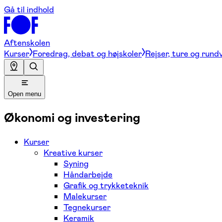
Gå til indhold
Aftenskolen
Kurser
Foredrag, debat og højskoler
Rejser, ture og rund
Open menu
Økonomi og investering
Kurser
Kreative kurser
Syning
Håndarbejde
Grafik og trykketeknik
Malekurser
Tegnekurser
Keramik