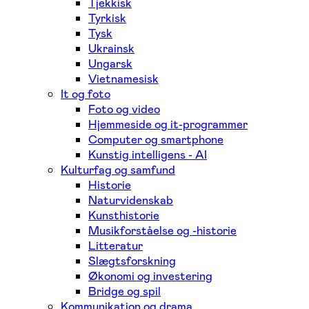
Tjekkisk
Tyrkisk
Tysk
Ukrainsk
Ungarsk
Vietnamesisk
It og foto
Foto og video
Hjemmeside og it-programmer
Computer og smartphone
Kunstig intelligens - AI
Kulturfag og samfund
Historie
Naturvidenskab
Kunsthistorie
Musikforståelse og -historie
Litteratur
Slægtsforskning
Økonomi og investering
Bridge og spil
Kommunikation og drama