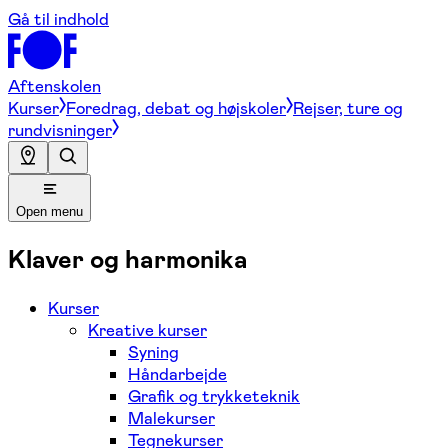
Gå til indhold
Aftenskolen
Kurser
Foredrag, debat og højskoler
Rejser, ture og
rundvisninger
Open menu
Klaver og harmonika
Kurser
Kreative kurser
Syning
Håndarbejde
Grafik og trykketeknik
Malekurser
Tegnekurser