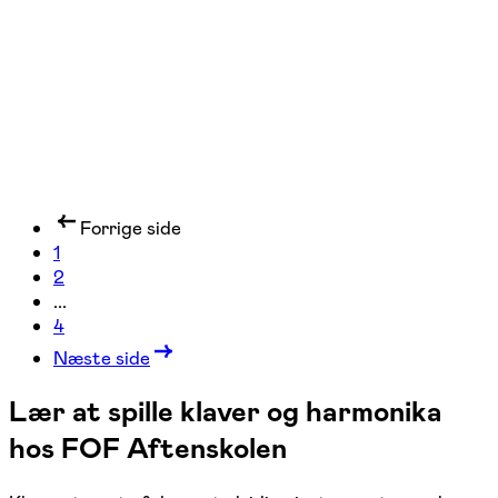
5 hold
Forrige side
1
2
...
4
Næste side
Lær at spille klaver og harmonika
hos FOF Aftenskolen