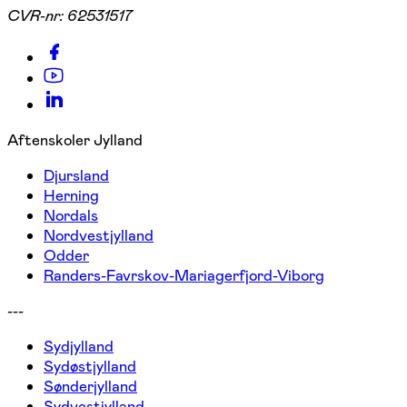
CVR-nr:
62531517
Aftenskoler Jylland
Djursland
Herning
Nordals
Nordvestjylland
Odder
Randers-Favrskov-Mariagerfjord-Viborg
---
Sydjylland
Sydøstjylland
Sønderjylland
Sydvestjylland