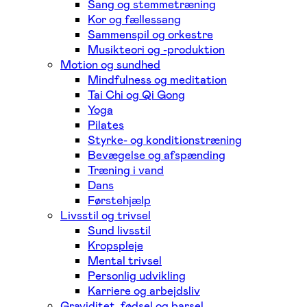
Sang og stemmetræning
Kor og fællessang
Sammenspil og orkestre
Musikteori og -produktion
Motion og sundhed
Mindfulness og meditation
Tai Chi og Qi Gong
Yoga
Pilates
Styrke- og konditionstræning
Bevægelse og afspænding
Træning i vand
Dans
Førstehjælp
Livsstil og trivsel
Sund livsstil
Kropspleje
Mental trivsel
Personlig udvikling
Karriere og arbejdsliv
Graviditet, fødsel og barsel