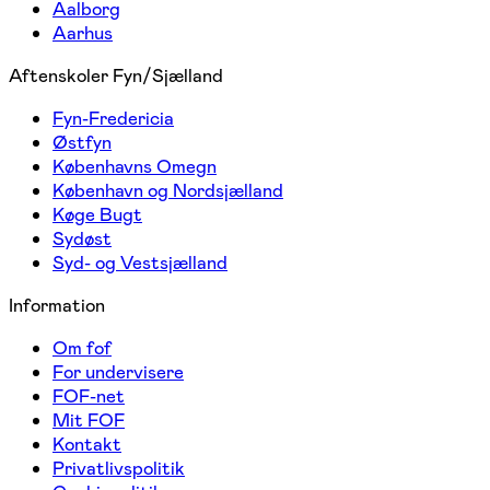
Aalborg
Aarhus
Aftenskoler Fyn/Sjælland
Fyn-Fredericia
Østfyn
Københavns Omegn
København og Nordsjælland
Køge Bugt
Sydøst
Syd- og Vestsjælland
Information
Om fof
For undervisere
FOF-net
Mit FOF
Kontakt
Privatlivspolitik