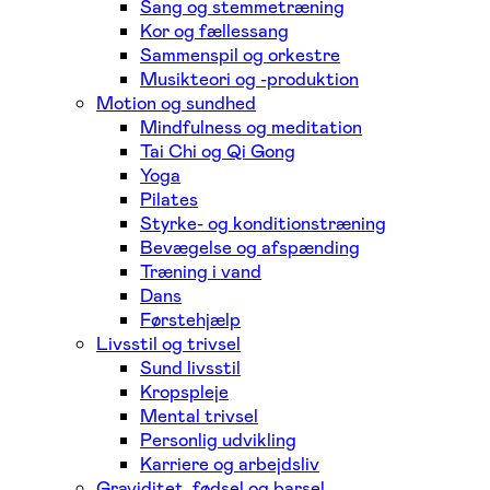
Sang og stemmetræning
Kor og fællessang
Sammenspil og orkestre
Musikteori og -produktion
Motion og sundhed
Mindfulness og meditation
Tai Chi og Qi Gong
Yoga
Pilates
Styrke- og konditionstræning
Bevægelse og afspænding
Træning i vand
Dans
Førstehjælp
Livsstil og trivsel
Sund livsstil
Kropspleje
Mental trivsel
Personlig udvikling
Karriere og arbejdsliv
Graviditet, fødsel og barsel