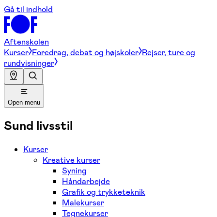
Gå til indhold
Aftenskolen
Kurser
Foredrag, debat og højskoler
Rejser, ture og
rundvisninger
Open menu
Sund livsstil
Kurser
Kreative kurser
Syning
Håndarbejde
Grafik og trykketeknik
Malekurser
Tegnekurser