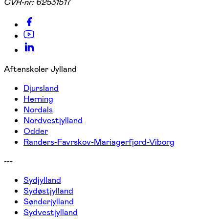
CVR-nr:
62531517
Aftenskoler Jylland
Djursland
Herning
Nordals
Nordvestjylland
Odder
Randers-Favrskov-Mariagerfjord-Viborg
---
Sydjylland
Sydøstjylland
Sønderjylland
Sydvestjylland