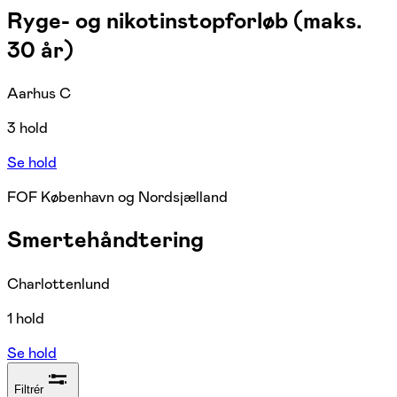
Ryge- og nikotinstopforløb (maks.
30 år)
Aarhus C
3 hold
Se hold
FOF København og Nordsjælland
Smertehåndtering
Charlottenlund
1 hold
Se hold
Filtrér