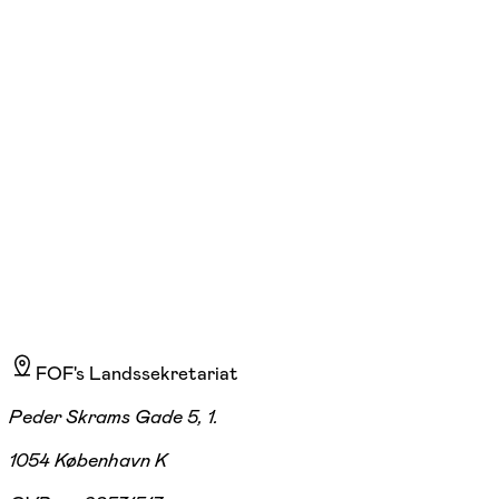
FOF København og Nordsjælland
Se hold
Smertehåndtering
Charlottenlund
1 hold
FOF's Landssekretariat
Peder Skrams Gade 5, 1.
1054 København K