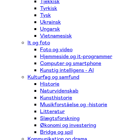
Tjekkisk
Tyrkisk
Tysk
Ukrainsk
Ungarsk
Vietnamesisk
It og foto
Foto og video
Hjemmeside og it-programmer
Computer og smartphone
Kunstig intelligens - AI
Kulturfag og samfund
Historie
Naturvidenskab
Kunsthistorie
Musikforståelse og -historie
Litteratur
Slægtsforskning
Økonomi og investering
Bridge og spil
Kommunikation og drama