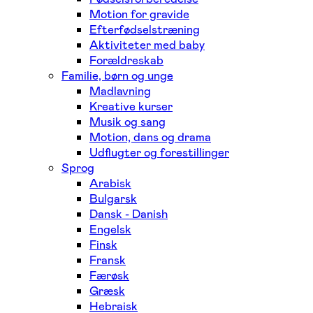
Motion for gravide
Efterfødselstræning
Aktiviteter med baby
Forældreskab
Familie, børn og unge
Madlavning
Kreative kurser
Musik og sang
Motion, dans og drama
Udflugter og forestillinger
Sprog
Arabisk
Bulgarsk
Dansk - Danish
Engelsk
Finsk
Fransk
Færøsk
Græsk
Hebraisk