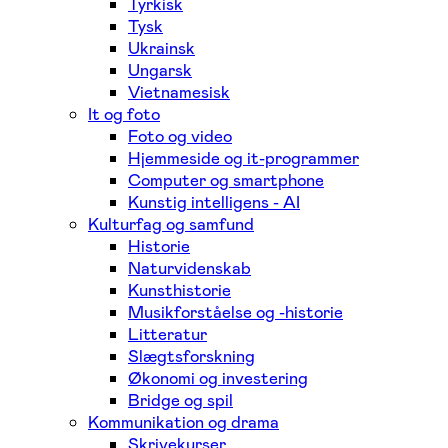
Tyrkisk
Tysk
Ukrainsk
Ungarsk
Vietnamesisk
It og foto
Foto og video
Hjemmeside og it-programmer
Computer og smartphone
Kunstig intelligens - AI
Kulturfag og samfund
Historie
Naturvidenskab
Kunsthistorie
Musikforståelse og -historie
Litteratur
Slægtsforskning
Økonomi og investering
Bridge og spil
Kommunikation og drama
Skrivekurser