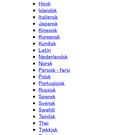
Hindi
Islandsk
Italiensk
Japansk
Kinesisk
Koreansk
Kurdisk
Latin
Nederlandsk
Norsk
Persisk - farsi
Polsk
Portugisisk
Russisk
Spansk
Svensk
Swahili
Tamilsk
Thai
Tjekkisk