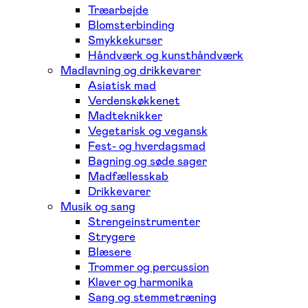
Træarbejde
Blomsterbinding
Smykkekurser
Håndværk og kunsthåndværk
Madlavning og drikkevarer
Asiatisk mad
Verdenskøkkenet
Madteknikker
Vegetarisk og vegansk
Fest- og hverdagsmad
Bagning og søde sager
Madfællesskab
Drikkevarer
Musik og sang
Strengeinstrumenter
Strygere
Blæsere
Trommer og percussion
Klaver og harmonika
Sang og stemmetræning