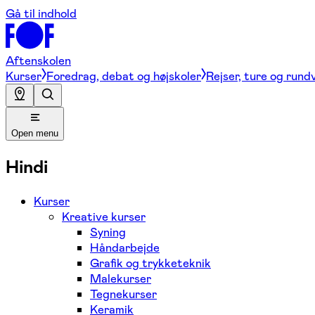
Gå til indhold
Aftenskolen
Kurser
Foredrag, debat og højskoler
Rejser, ture og rund
Open menu
Hindi
Kurser
Kreative kurser
Syning
Håndarbejde
Grafik og trykketeknik
Malekurser
Tegnekurser
Keramik