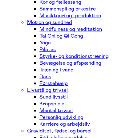
Kor og fællessang
Sammenspil og orkestre
Musikteori og -produktion
Motion og sundhed
Mindfulness og meditation
Tai Chi og Qi Gong
Yoga
Pilates
Styrke- og konditionstræning
Bevægelse og afspænding
Træning i vand
Dans
Førstehjælp
Livsstil og trivsel
Sund livsstil
Kropspleje
Mental trivsel
Personlig udvikling
Karriere og arbejdsliv
Graviditet, fødsel og barsel
Fødselsforberedelse