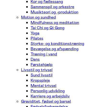
Kor og fællessang
Sammenspil og orkestre
Musikteori og -produktion
Motion og sundhed
Mindfulness og meditation
Tai Chi og Qi Gong
Yoga
Pilates
Styrke- og konditionstræning
Bevægelse og afspænding
Træning i vand
Dans
Førstehjælp
Livsstil og trivsel
Sund livsstil
Kropspleje
Mental trivsel
Personlig udvikling
Karriere og arbejdsliv
Graviditet, fødsel og barsel
Fødselsforberedelse