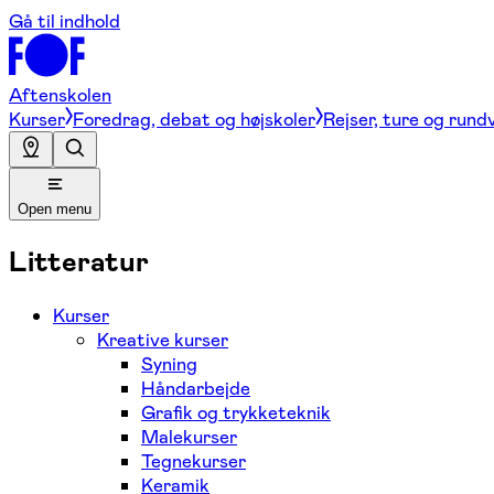
Gå til indhold
Aftenskolen
Kurser
Foredrag, debat og højskoler
Rejser, ture og rund
Open menu
Litteratur
Kurser
Kreative kurser
Syning
Håndarbejde
Grafik og trykketeknik
Malekurser
Tegnekurser
Keramik