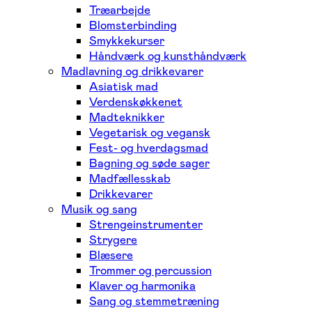
Træarbejde
Blomsterbinding
Smykkekurser
Håndværk og kunsthåndværk
Madlavning og drikkevarer
Asiatisk mad
Verdenskøkkenet
Madteknikker
Vegetarisk og vegansk
Fest- og hverdagsmad
Bagning og søde sager
Madfællesskab
Drikkevarer
Musik og sang
Strengeinstrumenter
Strygere
Blæsere
Trommer og percussion
Klaver og harmonika
Sang og stemmetræning