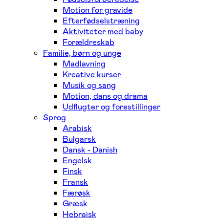
Motion for gravide
Efterfødselstræning
Aktiviteter med baby
Forældreskab
Familie, børn og unge
Madlavning
Kreative kurser
Musik og sang
Motion, dans og drama
Udflugter og forestillinger
Sprog
Arabisk
Bulgarsk
Dansk - Danish
Engelsk
Finsk
Fransk
Færøsk
Græsk
Hebraisk