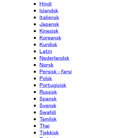
Hindi
Islandsk
Italiensk
Japansk
Kinesisk
Koreansk
Kurdisk
Latin
Nederlandsk
Norsk
Persisk - farsi
Polsk
Portugisisk
Russisk
Spansk
Svensk
Swahili
Tamilsk
Thai
Tjekkisk