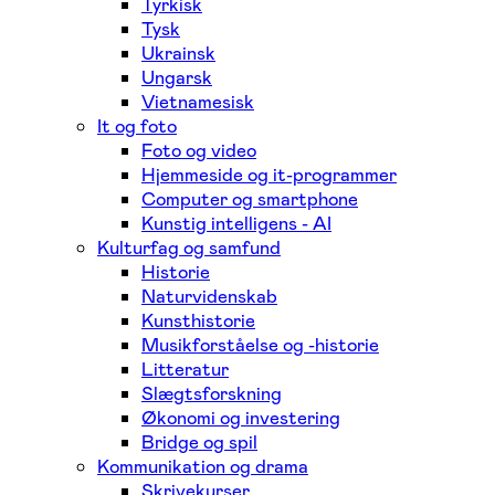
Tyrkisk
Tysk
Ukrainsk
Ungarsk
Vietnamesisk
It og foto
Foto og video
Hjemmeside og it-programmer
Computer og smartphone
Kunstig intelligens - AI
Kulturfag og samfund
Historie
Naturvidenskab
Kunsthistorie
Musikforståelse og -historie
Litteratur
Slægtsforskning
Økonomi og investering
Bridge og spil
Kommunikation og drama
Skrivekurser