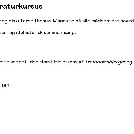
eraturkursus
ker og diskuterer Thomas Manns to på alle måder store hov
atur- og idéhistorisk sammenhæng.
ættelser er Ulrich Horst Petersens af
Trolddomsbjerget
og
isen.