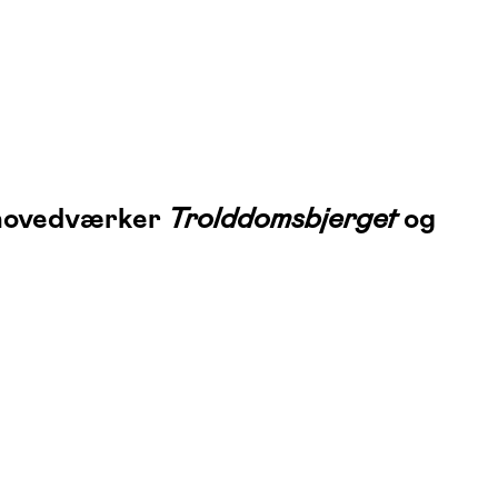
s hovedværker
Trolddomsbjerget
og