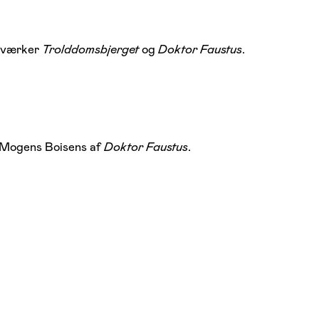
edværker
Trolddomsbjerget
og
Doktor Faustus
.
 Mogens Boisens af
Doktor Faustus
.