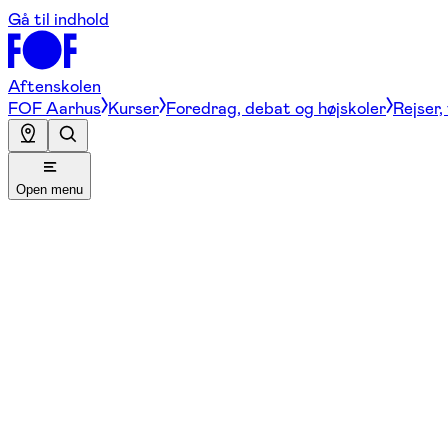
Gå til indhold
Aftenskolen
FOF Aarhus
Kurser
Foredrag, debat og højskoler
Rejser,
Open menu