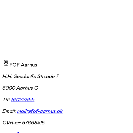
Nick Bo Madsen
Læs mere
Jeg er uddannet cand. mag. i filosofi og dansk fra Aarhus Universitet i 200
FOF Aarhus
H.H. Seedorffs Stræde 7
8000 Aarhus C
Tlf:
86122955
Email:
mail@fof-aarhus.dk
CVR-nr:
57668415