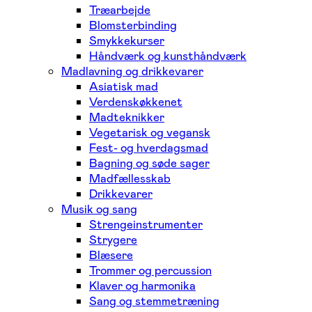
Træarbejde
Blomsterbinding
Smykkekurser
Håndværk og kunsthåndværk
Madlavning og drikkevarer
Asiatisk mad
Verdenskøkkenet
Madteknikker
Vegetarisk og vegansk
Fest- og hverdagsmad
Bagning og søde sager
Madfællesskab
Drikkevarer
Musik og sang
Strengeinstrumenter
Strygere
Blæsere
Trommer og percussion
Klaver og harmonika
Sang og stemmetræning