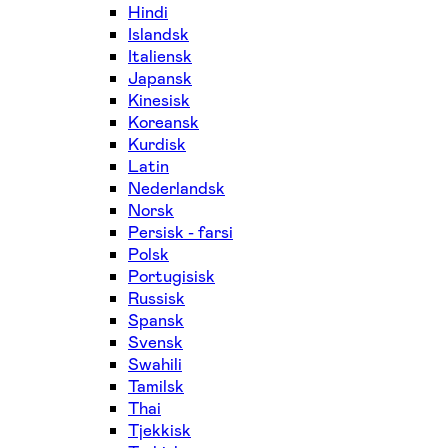
Hindi
Islandsk
Italiensk
Japansk
Kinesisk
Koreansk
Kurdisk
Latin
Nederlandsk
Norsk
Persisk - farsi
Polsk
Portugisisk
Russisk
Spansk
Svensk
Swahili
Tamilsk
Thai
Tjekkisk