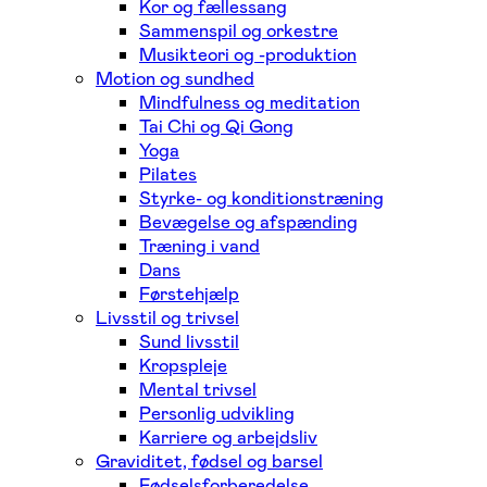
Kor og fællessang
Sammenspil og orkestre
Musikteori og -produktion
Motion og sundhed
Mindfulness og meditation
Tai Chi og Qi Gong
Yoga
Pilates
Styrke- og konditionstræning
Bevægelse og afspænding
Træning i vand
Dans
Førstehjælp
Livsstil og trivsel
Sund livsstil
Kropspleje
Mental trivsel
Personlig udvikling
Karriere og arbejdsliv
Graviditet, fødsel og barsel
Fødselsforberedelse