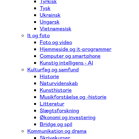
Tyrkisk
Tysk
Ukrainsk
Ungarsk
Vietnamesisk
It og foto
Foto og video
Hjemmeside og it-programmer
Computer og smartphone
Kunstig intelligens - AI
Kulturfag og samfund
Historie
Naturvidenskab
Kunsthistorie
Musikforståelse og -historie
Litteratur
Slægtsforskning
Økonomi og investering
Bridge og spil
Kommunikation og drama
Skrivekurser