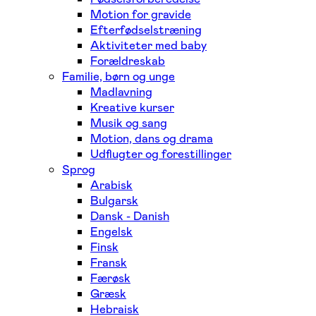
Motion for gravide
Efterfødselstræning
Aktiviteter med baby
Forældreskab
Familie, børn og unge
Madlavning
Kreative kurser
Musik og sang
Motion, dans og drama
Udflugter og forestillinger
Sprog
Arabisk
Bulgarsk
Dansk - Danish
Engelsk
Finsk
Fransk
Færøsk
Græsk
Hebraisk