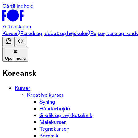
Gå til indhold
Aftenskolen
Kurser
Foredrag, debat og højskoler
Rejser, ture og rund
Open menu
Koreansk
Kurser
Kreative kurser
Syning
Håndarbejde
Grafik og trykketeknik
Malekurser
Tegnekurser
Keramik