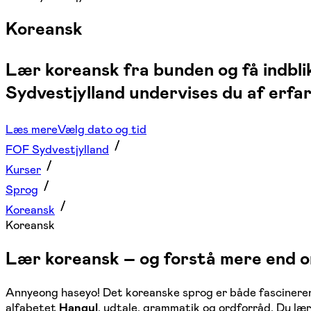
Koreansk
Lær koreansk fra bunden og få indblik
Sydvestjylland undervises du af erfa
Læs mere
Vælg dato og tid
FOF Sydvestjylland
Kurser
Sprog
Koreansk
Koreansk
Lær koreansk – og forstå mere end o
Annyeong haseyo! Det koreanske sprog er både fascinerend
alfabetet
Hangul
, udtale, grammatik og ordforråd. Du læ