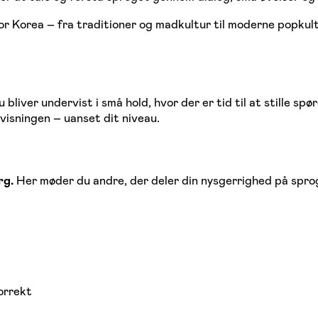
for Korea – fra traditioner og madkultur til moderne popkul
liver undervist i små hold, hvor der er tid til at stille sp
visningen – uanset dit niveau.
rg.
Her møder du andre, der deler din nysgerrighed på sprog 
orrekt