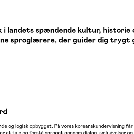
 i landets spændende kultur, historie 
rne sproglærere, der guider dig trygt
rd
e og logisk opbygget. På vores koreanskundervisning får d
rer at tale og forstå sproget gennem dialog, små øvelser o