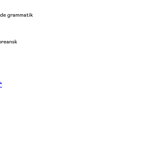
nde grammatik
koreansk
r