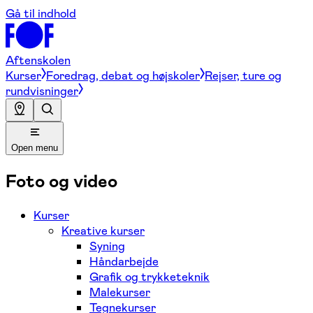
Gå til indhold
Aftenskolen
Kurser
Foredrag, debat og højskoler
Rejser, ture og
rundvisninger
Open menu
Foto og video
Kurser
Kreative kurser
Syning
Håndarbejde
Grafik og trykketeknik
Malekurser
Tegnekurser