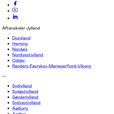
Aftenskoler Jylland
Djursland
Herning
Nordals
Nordvestjylland
Odder
Randers-Favrskov-Mariagerfjord-Viborg
---
Sydjylland
Sydøstjylland
Sønderjylland
Sydvestjylland
Aalborg
Aarhus