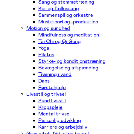
Sang og stemmetræning
Kor og fællessang
Sammenspil og orkestre
Musikteori og -produktion
Motion og sundhed
Mindfulness og meditation
Tai Chi og Qi Gong
Yoga
Pilates
Styrke- og konditionstræning
Bevægelse og afspænding
Træning i vand
Dans
Førstehjælp
Livsstil og trivsel
Sund livsstil
Kropspleje
Mental trivsel
Personlig udvikling
Karriere og arbejdsliv
Graviditet, fødsel og barsel