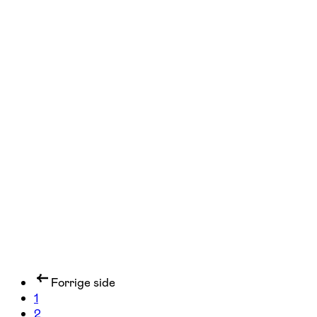
FOF Aarhus
Se hold
Foto for alle
Åbyhøj
1 hold
Forrige side
1
2