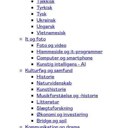
Tjekkisk
Tyrkisk
Tysk
Ukrainsk
Ungarsk
Vietnamesisk
It og foto
Foto og video
Hjemmeside og it-programmer
Computer og smartphone
Kunstig intelligens - AI
Kulturfag og samfund
Historie
Naturvidenskab
Kunsthistorie
Musikforståelse og -historie
Litteratur
Slægtsforskning
Økonomi og investering
Bridge og spil
Kommunikation og drama