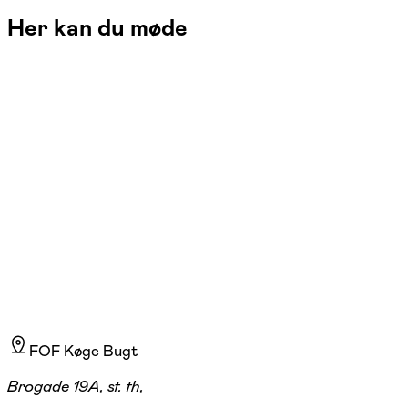
Her kan du møde
Rachel Holbach
Læs mere
FOF Køge Bugt
Brogade 19A, st. th,