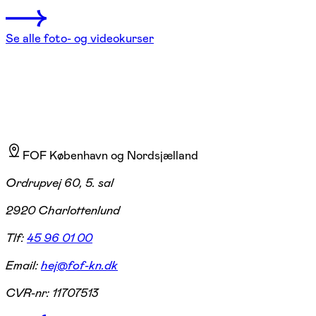
Se alle foto- og videokurser
FOF København og Nordsjælland
Ordrupvej 60, 5. sal
2920 Charlottenlund
Tlf:
45 96 01 00
Email:
hej@fof-kn.dk
CVR-nr:
11707513