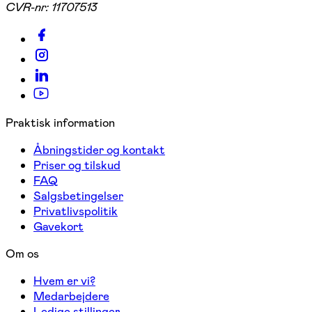
CVR-nr:
11707513
Praktisk information
Åbningstider og kontakt
Priser og tilskud
FAQ
Salgsbetingelser
Privatlivspolitik
Gavekort
Om os
Hvem er vi?
Medarbejdere
Ledige stillinger