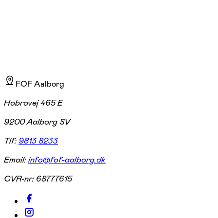
Forfatter med passion for sprog, formidling og læring
FOF Aalborg
Hobrovej 465 E
9200 Aalborg SV
Tlf:
9813 8233
Email:
info@fof-aalborg.dk
CVR-nr:
68777615