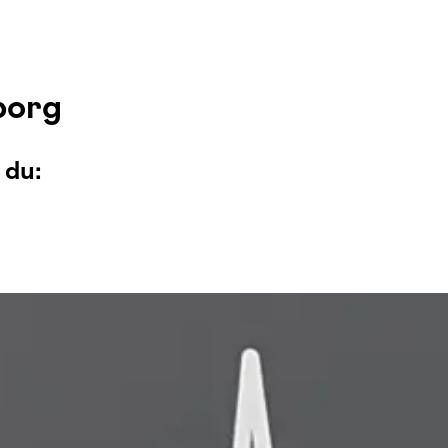
borg
 du: