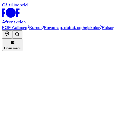
Gå til indhold
Aftenskolen
FOF Aalborg
Kurser
Foredrag, debat og højskoler
Rejser
Open menu