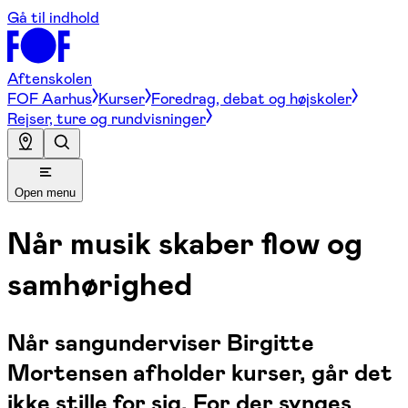
Gå til indhold
Aftenskolen
FOF Aarhus
Kurser
Foredrag, debat og højskoler
Rejser, ture og rundvisninger
Open menu
Når musik skaber flow og
samhørighed
Når sangunderviser Birgitte
Mortensen afholder kurser, går det
ikke stille for sig. For der synges