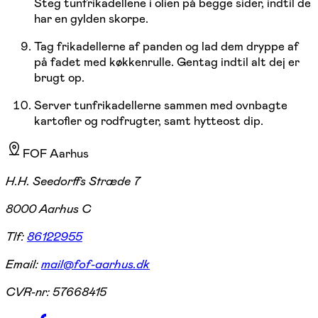
Steg tunfrikadellene i olien på begge sider, indtil de
har en gylden skorpe.
Tag frikadellerne af panden og lad dem dryppe af
på fadet med køkkenrulle. Gentag indtil alt dej er
brugt op.
Server tunfrikadellerne sammen med ovnbagte
kartofler og rodfrugter, samt hytteost dip.
FOF Aarhus
H.H. Seedorffs Stræde 7
8000 Aarhus C
Tlf:
86122955
Email:
mail@fof-aarhus.dk
CVR-nr:
57668415