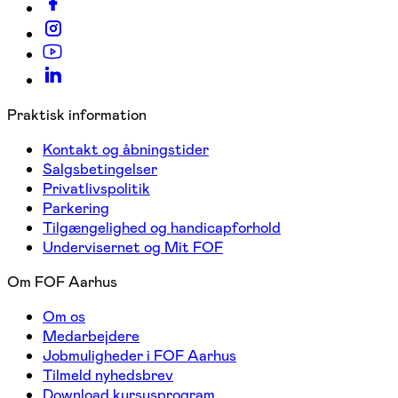
Praktisk information
Kontakt og åbningstider
Salgsbetingelser
Privatlivspolitik
Parkering
Tilgængelighed og handicapforhold
Undervisernet og Mit FOF
Om FOF Aarhus
Om os
Medarbejdere
Jobmuligheder i FOF Aarhus
Tilmeld nyhedsbrev
Download kursusprogram