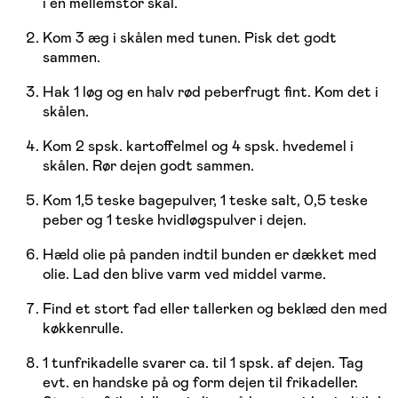
i en mellemstor skål.
Kom 3 æg i skålen med tunen. Pisk det godt
sammen.
Hak 1 løg og en halv rød peberfrugt fint. Kom det i
skålen.
Kom 2 spsk. kartoffelmel og 4 spsk. hvedemel i
skålen. Rør dejen godt sammen.
Kom 1,5 teske bagepulver, 1 teske salt, 0,5 teske
peber og 1 teske hvidløgspulver i dejen.
Hæld olie på panden indtil bunden er dækket med
olie. Lad den blive varm ved middel varme.
Find et stort fad eller tallerken og beklæd den med
køkkenrulle.
1 tunfrikadelle svarer ca. til 1 spsk. af dejen. Tag
evt. en handske på og form dejen til frikadeller.