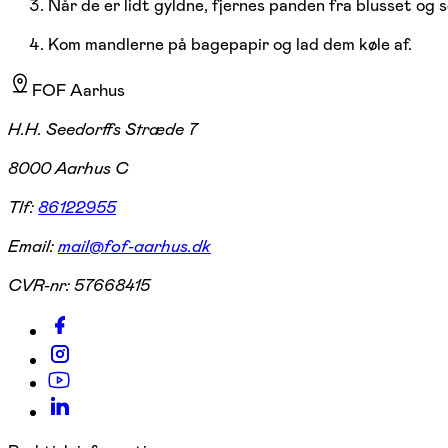
Når de er lidt gyldne, fjernes panden fra blusset og 
Kom mandlerne på bagepapir og lad dem køle af.
FOF Aarhus
H.H. Seedorffs Stræde 7
8000 Aarhus C
Tlf:
86122955
Email:
mail@fof-aarhus.dk
CVR-nr:
57668415