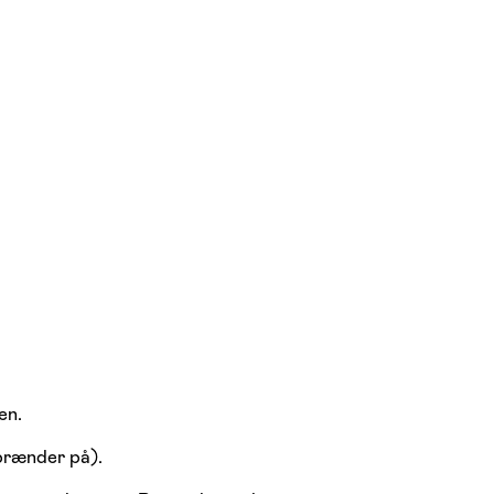
en.
brænder på).