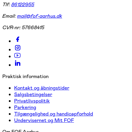
Tlf:
86122955
Email:
mail@fof-aarhus.dk
CVR-nr:
57668415
Praktisk information
Kontakt og åbningstider
Salgsbetingelser
Privatlivspolitik
Parkering
Tilgængelighed og handicapforhold
Undervisernet og Mit FOF
Om FOF Aarhus