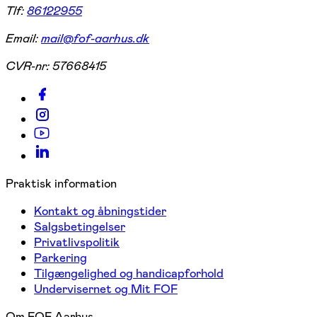
Tlf:
86122955
Email:
mail@fof-aarhus.dk
CVR-nr:
57668415
Praktisk information
Kontakt og åbningstider
Salgsbetingelser
Privatlivspolitik
Parkering
Tilgængelighed og handicapforhold
Undervisernet og Mit FOF
Om FOF Aarhus