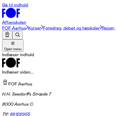
Gå til indhold
Aftenskolen
FOF Aarhus
Kurser
Foredrag, debat og højskoler
Rejser,
Open menu
Indlæser indhold
Indlæser siden...
FOF Aarhus
H.H. Seedorffs Stræde 7
8000 Aarhus C
Tlf:
86122955