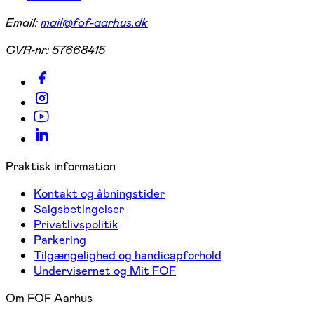
Email:
mail@fof-aarhus.dk
CVR-nr:
57668415
Praktisk information
Kontakt og åbningstider
Salgsbetingelser
Privatlivspolitik
Parkering
Tilgængelighed og handicapforhold
Undervisernet og Mit FOF
Om FOF Aarhus