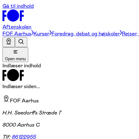
Gå til indhold
Aftenskolen
FOF Aarhus
Kurser
Foredrag, debat og højskoler
Rejser,
Open menu
Indlæser indhold
Indlæser siden...
FOF Aarhus
H.H. Seedorffs Stræde 7
8000 Aarhus C
Tlf:
86122955