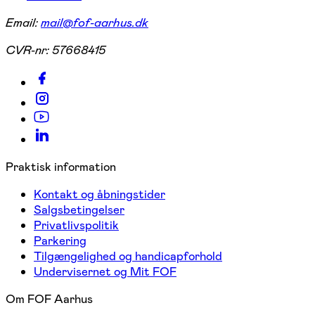
Email:
mail@fof-aarhus.dk
CVR-nr:
57668415
Praktisk information
Kontakt og åbningstider
Salgsbetingelser
Privatlivspolitik
Parkering
Tilgængelighed og handicapforhold
Undervisernet og Mit FOF
Om FOF Aarhus