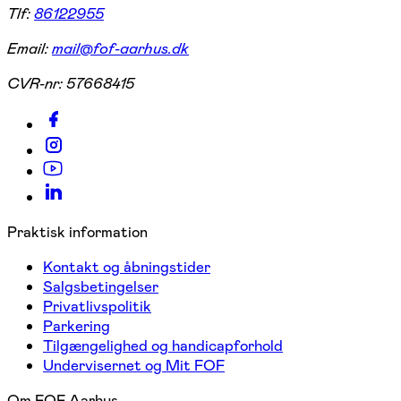
Tlf:
86122955
Email:
mail@fof-aarhus.dk
CVR-nr:
57668415
Praktisk information
Kontakt og åbningstider
Salgsbetingelser
Privatlivspolitik
Parkering
Tilgængelighed og handicapforhold
Undervisernet og Mit FOF
Om FOF Aarhus