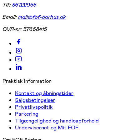
Tlf:
86122955
Email:
mail@fof-aarhus.dk
CVR-nr:
57668415
Praktisk information
Kontakt og åbningstider
Salgsbetingelser
Privatlivspolitik
Parkering
Tilgængelighed og handicapforhold
Undervisernet og Mit FOF
Om FOF Aarhus