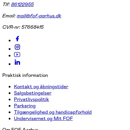
Tlf:
86122955
Email:
mail@fof-aarhus.dk
CVR-nr:
57668415
Praktisk information
Kontakt og åbningstider
Salgsbetingelser
Privatlivspolitik
Parkering
Tilgængelighed og handicapforhold
Undervisernet og Mit FOF
Om FOF Aarhus