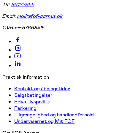
Tlf:
86122955
Email:
mail@fof-aarhus.dk
CVR-nr:
57668415
Praktisk information
Kontakt og åbningstider
Salgsbetingelser
Privatlivspolitik
Parkering
Tilgængelighed og handicapforhold
Undervisernet og Mit FOF
Om FOF Aarhus