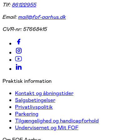
Tlf:
86122955
Email:
mail@fof-aarhus.dk
CVR-nr:
57668415
Praktisk information
Kontakt og åbningstider
Salgsbetingelser
Privatlivspolitik
Parkering
Tilgængelighed og handicapforhold
Undervisernet og Mit FOF
Om FOF Aarhus