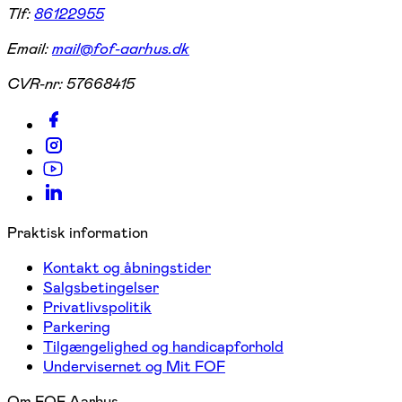
Tlf:
86122955
Email:
mail@fof-aarhus.dk
CVR-nr:
57668415
Praktisk information
Kontakt og åbningstider
Salgsbetingelser
Privatlivspolitik
Parkering
Tilgængelighed og handicapforhold
Undervisernet og Mit FOF
Om FOF Aarhus