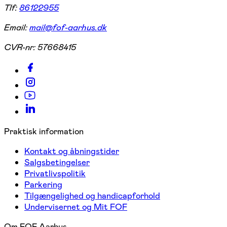
Tlf:
86122955
Email:
mail@fof-aarhus.dk
CVR-nr:
57668415
Praktisk information
Kontakt og åbningstider
Salgsbetingelser
Privatlivspolitik
Parkering
Tilgængelighed og handicapforhold
Undervisernet og Mit FOF
Om FOF Aarhus