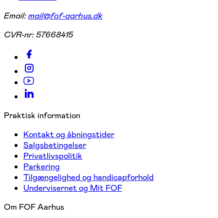
Email:
mail@fof-aarhus.dk
CVR-nr:
57668415
Praktisk information
Kontakt og åbningstider
Salgsbetingelser
Privatlivspolitik
Parkering
Tilgængelighed og handicapforhold
Undervisernet og Mit FOF
Om FOF Aarhus