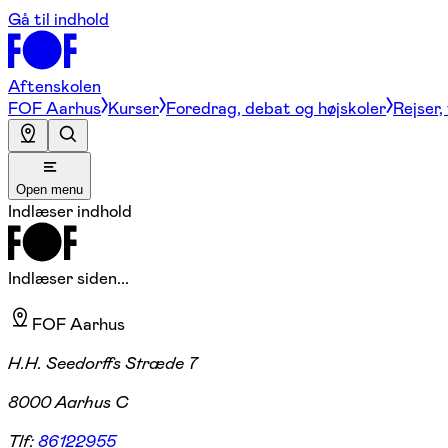
Gå til indhold
Aftenskolen
FOF Aarhus
Kurser
Foredrag, debat og højskoler
Rejser,
Open menu
Indlæser indhold
Indlæser siden...
FOF Aarhus
H.H. Seedorffs Stræde 7
8000 Aarhus C
Tlf:
86122955